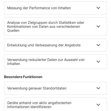
UKW 93.1 & 104.6
Breisgau-Hochschwarzwald
UKW 87.9 & 102.0