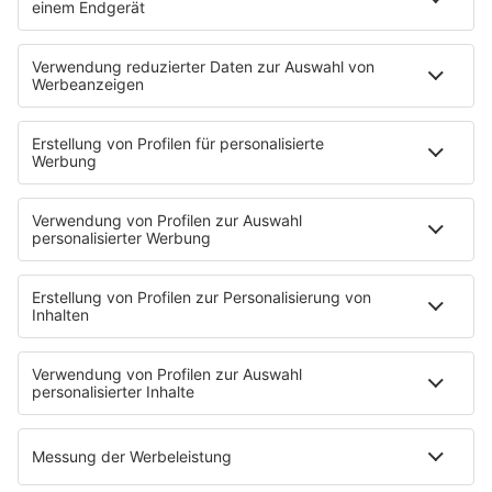
Landkreis Freudenstadt
UKW 104.6
Zollernalbkreis