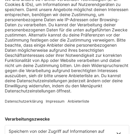
Landkreis Tuttlingen
UKW 87.9, 102.0 & 107.6