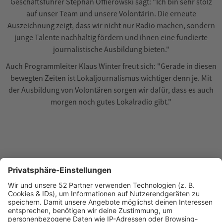
Geschäftsführer Stephan Offierowski sagt: "Ich bin sehr stolz
auf unser Team und unsere Volontärin. Die erneute
Auszeichnung zeigt, dass wir nicht nur Radio machen, sondern
junge Talente nachhaltig fördern und ihnen eine fundierte
journalistische Ausbildung bieten."
Auch Programmleiter Klaus Winter freut sich: "Gerade in diesen
bewegten Zeiten ist Lokaljournalismus wichtiger denn je. Mit
der Ausbildung von Volontären sorgen wir dafür, dass es auch
morgen noch gutes Lokalradio gibt."
Jobs bei antenne 1
Neckarburg Rock & Pop: