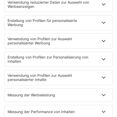
00:00
…
Möbel Melber
00:00
…
Schätzele-Markt Tengen
00:00
…
Kaupp Lackierung
00:00
…