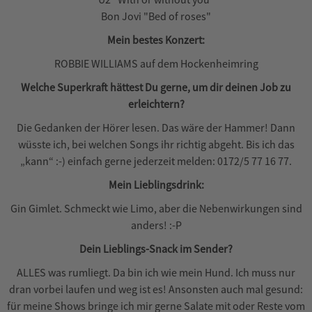
Bon Jovi "Bed of roses"
Mein bestes Konzert:
ROBBIE WILLIAMS auf dem Hockenheimring
Welche Superkraft hättest Du gerne, um dir deinen Job zu
erleichtern?
Die Gedanken der Hörer lesen. Das wäre der Hammer! Dann
wüsste ich, bei welchen Songs ihr richtig abgeht. Bis ich das
„kann“ :-) einfach gerne jederzeit melden: 0172/5 77 16 77.
Mein Lieblingsdrink:
Gin Gimlet. Schmeckt wie Limo, aber die Nebenwirkungen sind
anders! :-P
Dein Lieblings-Snack im Sender?
ALLES was rumliegt. Da bin ich wie mein Hund. Ich muss nur
dran vorbei laufen und weg ist es! Ansonsten auch mal gesund:
für meine Shows bringe ich mir gerne Salate mit oder Reste vom