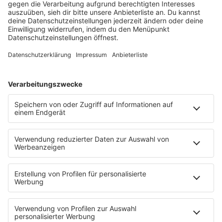
Theke und die Sonnenstühle würde ich besorgen. Danach noch
eine Tonne Sand, viele Menschen und schon hat man Urlaub bei
der Arbeit!
Vervollständige den Satz: "Das Beste am Radio ist..."
...dass es als Einziges einem ein echtes LIVE-Gefühl bei Musik
vermittelt! Einen Lieblingssong streamen ist 100 mal weniger
schön, als ihn live im Radio zu hören. Das Gefühl wird niemals
etwas ersetzen können!
Ohne diese Sache könnte ich nicht überleben:
Schlaf! Seit ich vor 15 Jahren Mutter wurde, kommt diese
Antwort immer noch als erstes in den Sinn. Es ist einfach die
Basis für einen erfolgreichen, glücklichen Tag.
Meine Rockbotschaft an die Region:
"Musik kann die Welt nicht verändern, aber sie kann Menschen
verändern – und Menschen verändern die Welt." (Bono/U2)