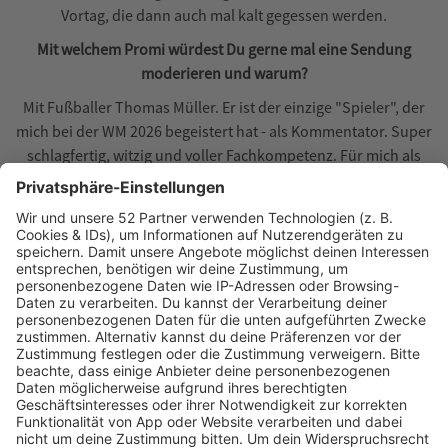
Vortag, die dann auch mal kalt gegessen werden.
Mit welchem Promi würdest Du gerne mal eine Sendung
moderieren und warum?
Mit Fußballer Thomas Müller. Er ist der einzige "Spieler", der
mich bei der WM 2026 begeistert hat - als Kommentator. Super
schlagfertig, witzig und voller Fachkompetenz. Für mich als
Fußballfan wäre das ein Highlight!
Was ist Deine heimliche Leidenschaft, die absolut nichts mit
Radio zu tun hat?
Alles Spirituelle! Kartenlegen, Hypnose, Yoga, Meditation, Reiki.
Ich habe einige Ausbildungen abgeschlossen und brauche
diesen Ausgleich zum Alltag! Wer es noch nie ausprobiert hat:
machen!
Wenn Du das Studio für einen Tag in etwas völlig anderes
verwandeln könnten, was wäre das?
In einen Beach Club! Die Musik wäre da, das Sendepult wäre die