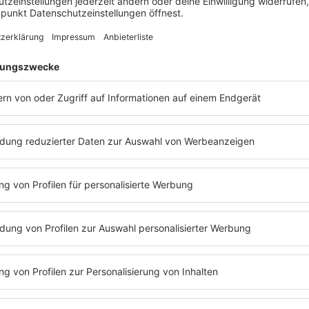
arzwald: 102.0
6
AB+ Kanal 11B - digital und
equenzen.