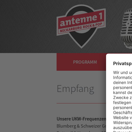
PROGRAMM
NA
Empfang
Unsere UKW-Frequenzen:
Blumberg & Schweizer Grenze: 87.9