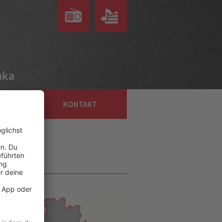
nka
G
KONTAKT