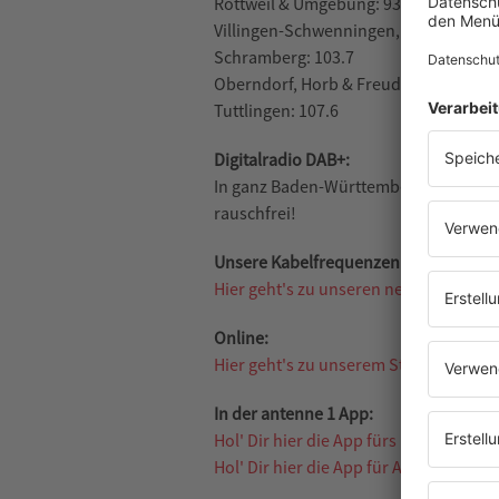
Rottweil & Umgebung: 93.1
Villingen-Schwenningen, Baar & Schw
Schramberg: 103.7
Oberndorf, Horb & Freudenstadt: 104.
Tuttlingen: 107.6
Digitalradio DAB+:
In ganz Baden-Württemberg über den D
rauschfrei!
Unsere Kabelfrequenzen:
Hier geht's zu unseren neuen Kabelfr
Online:
Hier geht's zu unserem Stream.
In der antenne 1 App:
Hol' Dir hier die App fürs iPhone!
Hol' Dir hier die App für Android!