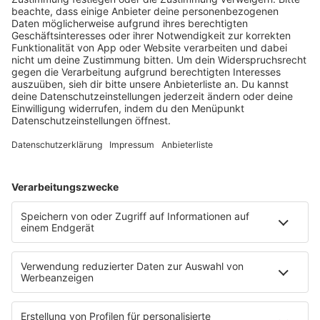
Seid ihr bereit für den perfekten Start ins Wochenende?
Schaltet ein beim
antenne 1 Neckarburg Rock & Pop
Wochenend-Starter
– das ist eure neue Samstags-Show von
acht bis eins.
Wir schauen auf die Woche zurück, wir haben die besten
Veranstaltungstipps für Samstag und Sonntag.
Und das Beste! Ihr könnt eure Wochenend-Highlights mit uns
teilen!
Lasst uns gemeinsam die besten Wochenend-Highlights feiern!
Startet mit uns und allen wichtigen Infos ins Wochenende!
Das ist der
Wochenend-Starter - die neue Samstags-Show bei
antenne 1 Neckarburg Rock & Pop
, von acht bis eins.