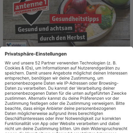
Zusammen mit
antenne 1 Neckarburg Rock & Pop
und der
vivida bkk
gesund durch die kalte Jahreszeit kommen - das
geht! Mit unseren
Gesundheitstipps
... Zu hören immer freitags
(vom 27.10. bis 01.12.2023) um kurz vor halb 9 in "Der gute
Morgen" bei
antenne 1 Neckarburg Rock & Pop
und hier zum
Nachhören...!
Hört bei uns alles Wichtige und Tipps zu den Themen Familie,
Schlafen, Bewegung im Freien, gesunde Ernährung, Sport und
Stress.