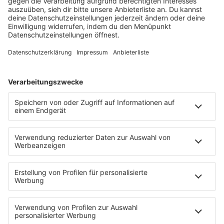
WERBUNG!
Gemeinsam für Ihre Gesundheit, immer dann,
wenn’s drauf ankommt – mit der
vivida bkk
, Ihrer Krankenkasse
in Villingen-Schwenningen.
Egal ob am Telefon, vor Ort oder digital in der vivida bkk-App –
bei uns stehen Sie im Mittelpunkt.
Gesundheitstipp vom 27.10.2023 -
Thema: Familie
00:00
…
Gesundheitstipp vom 03.11.2023 -
Thema: Schlafen