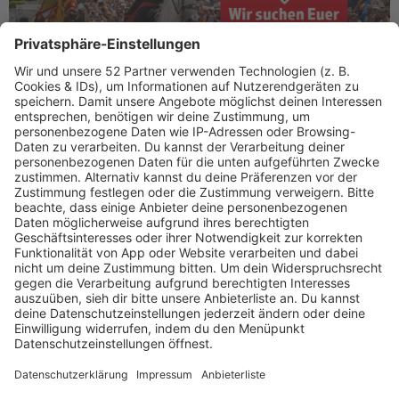
DIE AKTION IST BEENDET! DANKE AN ALLE FÜRS
MITMACHEN...!!!
Euer „Bestes Pferd im Stall“ bei antenne 1
Neckarburg Rock & Pop
zusammen mit der Stadt Horb!
Eure Familie ist originell, besonders und einfach einzigartig? Ihr
geht gemeinsam durch dick und dünn und haltet immer
zusammen? Dann ist es Zeit, genau das zu feiern!
Zum
Mutter- und Vatertag
lassen wir eure Familie