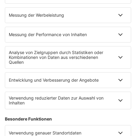
Ritterturnier inklusive Wegezoll.
Aktionszeitraum: 30.04.2026 bis 13.05.2026.
Die Auslosung des Preises erfolgt am 08. Mai und am 13. Mai
2026 in "Der Gute Morgen" bei antenne 1 Neckarburg Rock &
Pop von 05.30 bis 09.00 Uhr.
Mit eurer Teilnahme seid ihr damit einverstanden, dass eure
Daten von uns und dem Kooperationspartner weiterverarbeitet
werden können. Interviewausschnitte können bei uns im
Programm gesendet werden. Und Videos auf Instagram und
Facebook veröffentlich werden.
Mindestalter für die Teilnahme: 18 Jahre. Das Los entscheidet.
Der Gewinner bzw. die Gewinnerin wird von uns benachrichtigt.
Der Rechtsweg ist ausgeschlossen. Darüber hinaus gelten
unsere allgemeinen Teilnahmebedingungen.
Hier geht's zu den Teilnahmebedingungen