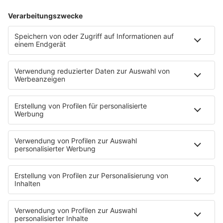
hochleben
und schenken ein außergewöhnliches Erlebnis, das ihr so
schnell nicht vergessen werdet.
Also: Wer ist bei euch das
„beste Pferd im Stall“
?
Mama, die immer alles im Blick behält? Papa, der immer zur
Stelle ist? Oder vielleicht jemand ganz anderes, ohne den gar
nichts geht Erzählt uns, wer bei euch den Titel „bestes Pferd“
verdient und vor allem: Warum?
Jetzt WhatsApp-Sprachnachricht an die 0172/ 5 77
16 77 schicken!
Mit etwas Glück seid ihr im Juni bei den
Horber Ritterspielen
(19. bis 21. Juni 2026) dabei und taucht gemeinsam ein in eine
Welt voller mittelalterlichem Flair, spektakulärer Showkämpfe
und echtem Ritterspektakel.
Wir haben für euch zwei Mal 5 Tickets für das